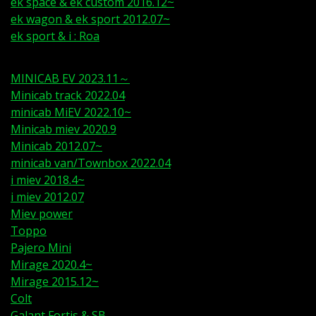
ek space & ek custom 2016.12~
ek wagon & ek sport 2012.07~
ek sport & i : Roa
MINICAB EV 2023.11～
Minicab track 2022.04
minicab MiEV 2022.10~
Mi
nicab miev 2020.9
Minicab 2012.07~
minicab van/Townbox 2022.04
i miev 2018.4~
i miev 2012.07
Miev power
Toppo
Pajero Mini
Mirage 2020.4~
Mirage 2015.12~
Colt
Galant Fortis & SB