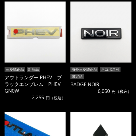
三菱純正品
新商品
海外三菱純正品
ネコポス可
限定品
アウトランダー PHEV ブ
ラックエンブレム PHEV
BADGE NOIR
GN0W
6,050
円（税込）
2,255
円（税込）