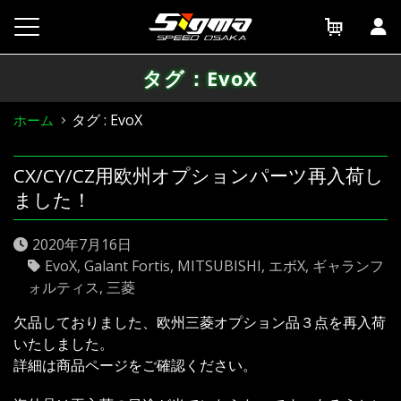
Skip
to
content
タグ：EvoX
タグ : EvoX
ホーム
CX/CY/CZ用欧州オプションパーツ再入荷し
ました！
2020年7月16日
EvoX
,
Galant Fortis
,
MITSUBISHI
,
エボX
,
ギャランフ
ォルティス
,
三菱
欠品しておりました、欧州三菱オプション品３点を再入荷
いたしました。
詳細は商品ページをご確認ください。