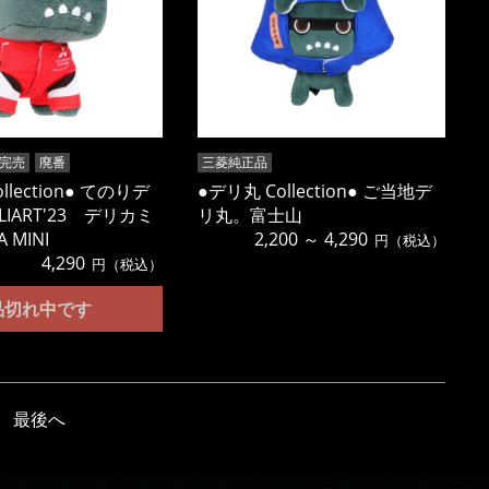
完売
廃番
三菱純正品
llection● てのりデ
●デリ丸 Collection● ご当地デ
LIART'23 デリカミ
リ丸。富士山
 MINI
2,200 ～ 4,290
円（税込）
4,290
円（税込）
品切れ中です
最後へ