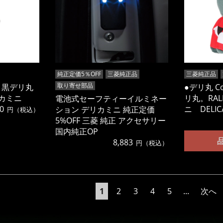
純正定価5％OFF
三菱純正品
三菱純正品
取り寄せ部品
n● 黒デリ丸
●デリ丸 Co
カミニ
リ丸。RAL
電池式セーフティーイルミネー
0
ニ DELICA
ション デリカミニ 純正定価
円（税込）
5%OFF 三菱 純正 アクセサリー
国内純正OP
8,883
円（税込）
1
2
3
4
5
...
次へ