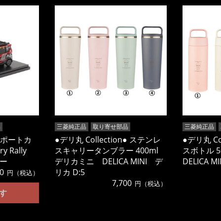
品
三菱純正品
取り寄せ部品
三菱純正品
サポートカ
●デリ丸 Collection● ステンレ
●デリ丸 Co
y Rally
スキャリータンブラー 400ml
スボトル 
カー
デリカミニ DELICA MINI デ
DELICA M
0
リカ D:5
円（税込）
7,700
円（税込）
す