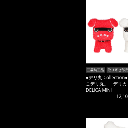
三菱純正品
取り寄せ部
●デリ丸 Collectio
こデリ丸。 デリ
DELICA MINI
12,10