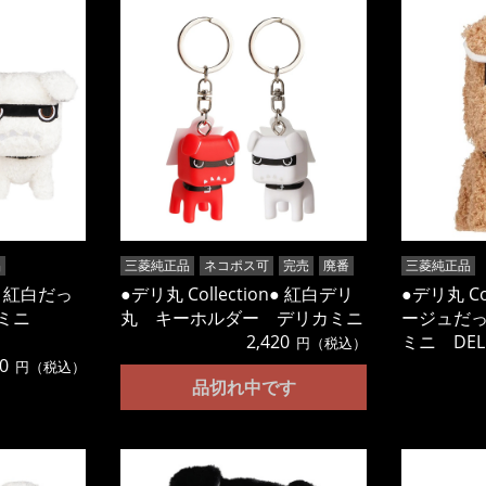
品
三菱純正品
ネコポス可
完売
廃番
三菱純正品
n● 紅白だっ
●デリ丸 Collection● 紅白デリ
●デリ丸 Co
カミニ
丸 キーホルダー デリカミニ
ージュだ
2,420
ミニ DELI
円（税込）
0
円（税込）
品切れ中です