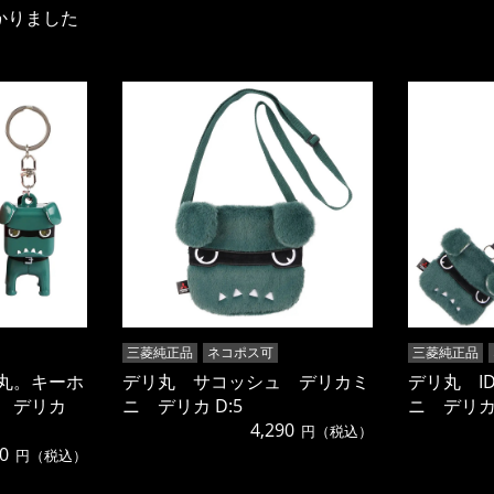
かりました
三菱純正品
ネコポス可
三菱純正品
丸。キーホ
デリ丸 サコッシュ デリカミ
デリ丸 I
 デリカ
ニ デリカ D:5
ニ デリカ 
4,290
円（税込）
0
円（税込）