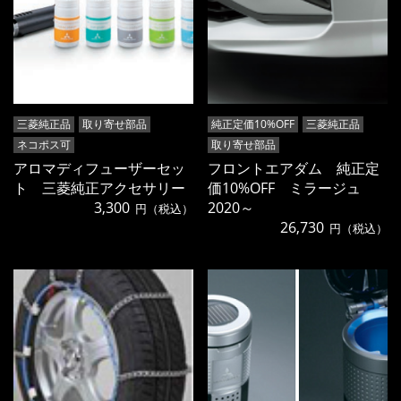
三菱純正品
取り寄せ部品
純正定価10%OFF
三菱純正品
ネコポス可
取り寄せ部品
アロマディフューザーセッ
フロントエアダム 純正定
ト 三菱純正アクセサリー
価10%OFF ミラージュ
3,300
2020～
円（税込）
26,730
円（税込）