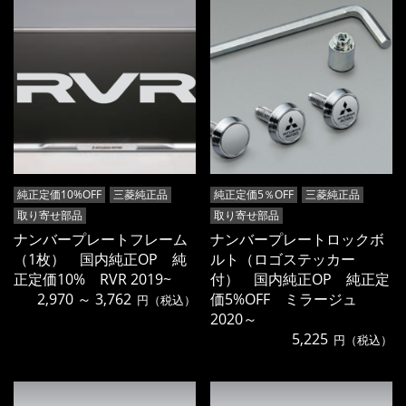
純正定価10%OFF
三菱純正品
純正定価5％OFF
三菱純正品
取り寄せ部品
取り寄せ部品
ナンバープレートフレーム
ナンバープレートロックボ
（1枚） 国内純正OP 純
ルト（ロゴステッカー
正定価10% RVR 2019~
付） 国内純正OP 純正定
2,970 ～ 3,762
価5%OFF ミラージュ
円（税込）
2020～
5,225
円（税込）