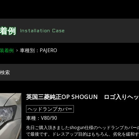
着例
Installation Case
車種別：PAJERO
装着例
検索
英国三菱純正OP SHOGUN ロゴ入りヘ
ヘッドランプカバー
車種：
V80/90
先日ご購入頂きましたshogun仕様のヘッドランプカバー
で最後です。ドレスアップ目的はもちろん、劣化を緩和す