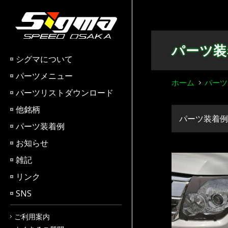
Skip
to
content
パーツ装
シグマについて
パーツメニュー
ホーム
パーツ
パーツリストダウンロード
他銘柄
パーツ装着例
パーツ装着例
お知らせ
雑記
リンク
SNS
ご利用案内