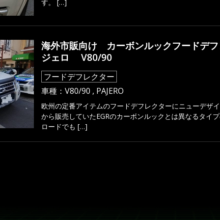
す。 […]
海外市販向け カーボンルックフードデフレクタ
ジェロ V80/90
フードデフレクター
車種：
V80/90
,
PAJERO
欧州の定番アイテムのフードデフレクターにニューデザイ
から販売していたEGRのカーボンルックとは異なるタイ
ロードでも […]