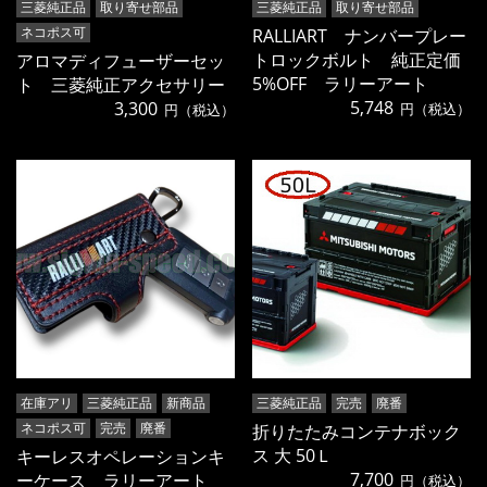
三菱純正品
取り寄せ部品
三菱純正品
取り寄せ部品
ネコポス可
RALLIART ナンバープレー
トロックボルト 純正定価
アロマディフューザーセッ
5%OFF ラリーアート
ト 三菱純正アクセサリー
5,748
3,300
円（税込）
円（税込）
在庫アリ
三菱純正品
新商品
三菱純正品
完売
廃番
ネコポス可
完売
廃番
折りたたみコンテナボック
ス 大 50Ｌ
キーレスオペレーションキ
7,700
ーケース ラリーアート
円（税込）