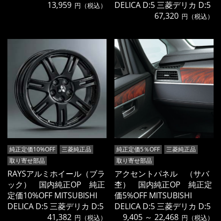
13,959
DELICA D:5 三菱デリカ D:5
円（税込）
67,320
円（税込）
純正定価10%OFF
三菱純正品
純正定価5％OFF
三菱純正品
取り寄せ部品
取り寄せ部品
RAYSアルミホイール（ブラ
アクセントパネル （サバ
ック） 国内純正OP 純正
杢） 国内純正OP 純正定
定価10%OFF MITSUBISHI
価5%OFF MITSUBISHI
DELICA D:5 三菱デリカ D:5
DELICA D:5 三菱デリカ D:5
41,382
9,405 ～ 22,468
円（税込）
円（税込）