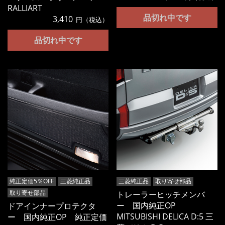
RALLIART
品切れ中です
3,410
円（税込）
品切れ中です
純正定価5％OFF
三菱純正品
三菱純正品
取り寄せ部品
取り寄せ部品
トレーラーヒッチメンバ
ー 国内純正OP
ドアインナープロテクタ
MITSUBISHI DELICA D:5 三
ー 国内純正OP 純正定価