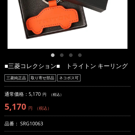
■三菱コレクション■ トライトン キーリング
三菱純正品
取り寄せ部品
ネコポス可
通常価格：5,170
円
（税込）
5,170
円
（税込）
品番：
SRG10063