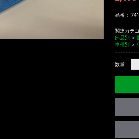
品番：
74
関連カテ
部品別
＞
車種別
＞
数量
お買い物を続ける
カートへ進む