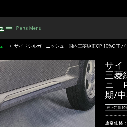
ュー
Parts Menu
サイドシルガーニッシュ 国内三菱純正OP 10%OFF パジェ
ュー
サイ
三菱純
ニ P
期/
純正定価10%
通常価格