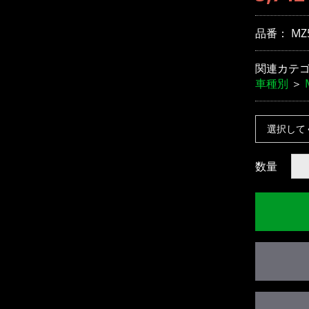
品番：
MZ
関連カテ
車種別
＞
数量
お買い物を続ける
カートへ進む