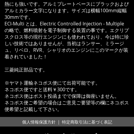
熱にも強いです。アルミプレートベースにブラックおよび
アルミカラー文字になります。サイズは横幅100mm縦幅
30mmです。
ECI-Multi とは、Electric Controlled Injection - Multiple
の略で、燃料噴射を電子制御する装置の事です。エクリプ
スクロス等の現行エンジンにも使われており、今は特に珍
しい技術ではありませんが、当初はランサー、ミラージ
ュ、リベロ、RVR、シャリオのエンジンにこのマークが装
着されていました！
三菱純正部品です。
※ヤマト運輸ネコポス便にて出荷可能です。
ネコポス便ですと送料￥300です。
ネコポス便はポスト投函までで保障は御座いません。
ネコポス便ご希望の場合はご意見ご要望等の欄にネコポス
便希望と記載して下さい。
｜
個人情報保護方針
特定商取引法に基づく表記