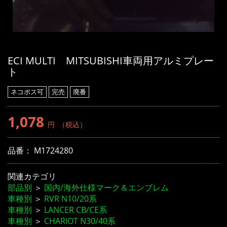
ECI MULTI MITSUBISHI車両用アルミプレー
ト
ネコポス可
完売
廃番
1,078
円
（税込）
品番：
M1724280
関連カテゴリ
部品別
＞
国内/海外仕様マーク＆エンブレム
車種別
＞
RVR N10/20系
車種別
＞
LANCER CB/CE系
車種別
＞
CHARIOT N30/40系