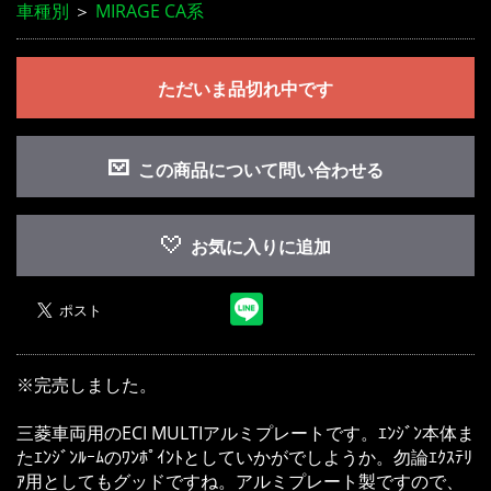
車種別
＞
MIRAGE CA系
ただいま品切れ中です
この商品について問い合わせる
お買い物を続ける
カートへ進む
お気に入りに追加
※完売しました。
三菱車両用のECI MULTIアルミプレートです。ｴﾝｼﾞﾝ本体ま
たｴﾝｼﾞﾝﾙｰﾑのﾜﾝﾎﾟｲﾝﾄとしていかがでしようか。勿論ｴｸｽﾃﾘ
ｱ用としてもグッドですね。アルミプレート製ですので、