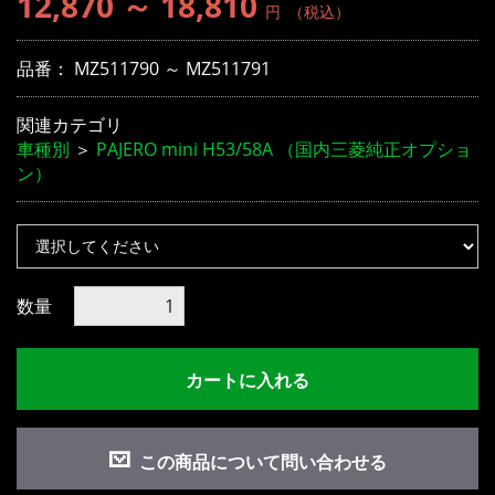
12,870 ～ 18,810
円
（税込）
品番：
MZ511790 ～ MZ511791
関連カテゴリ
車種別
＞
PAJERO mini H53/58A （国内三菱純正オプショ
ン）
数量
お買い物を続ける
カートへ進む
カートに入れる
この商品について問い合わせる