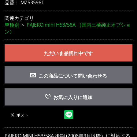
品番：
MZ535961
関連カテゴリ
車種別
＞
PAJERO mini H53/58A （国内三菱純正オプショ
お買い物を続ける
カートへ進む
ン）
ただいま品切れ中です
この商品について問い合わせる
お気に入りに追加
PAJERO MINI H53/58A 後期 (2008年9月以降）に対応する