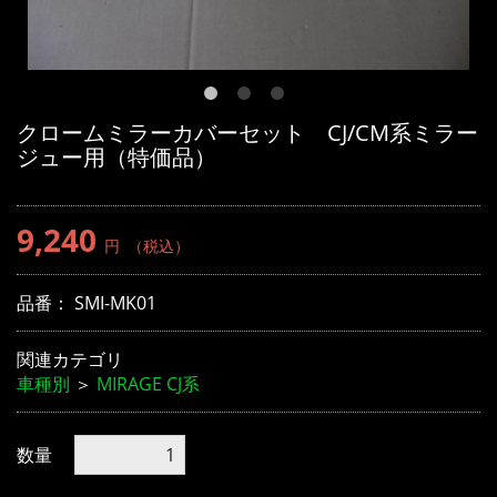
クロームミラーカバーセット CJ/CM系ミラー
ジュー用（特価品）
9,240
円
（税込）
品番：
SMI-MK01
関連カテゴリ
車種別
＞
MIRAGE CJ系
数量
お買い物を続ける
カートへ進む