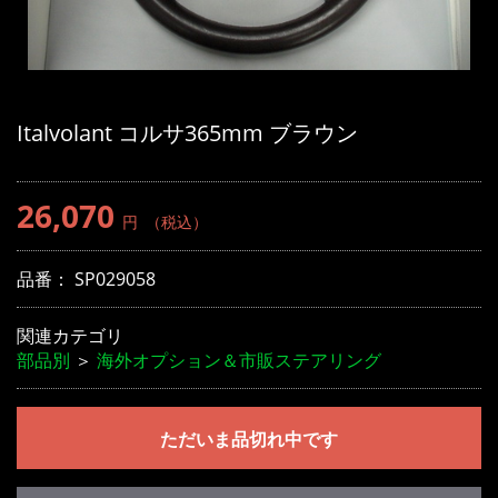
Italvolant コルサ365mm ブラウン
26,070
円
（税込）
品番：
SP029058
関連カテゴリ
部品別
＞
海外オプション＆市販ステアリング
ただいま品切れ中です
お買い物を続ける
カートへ進む