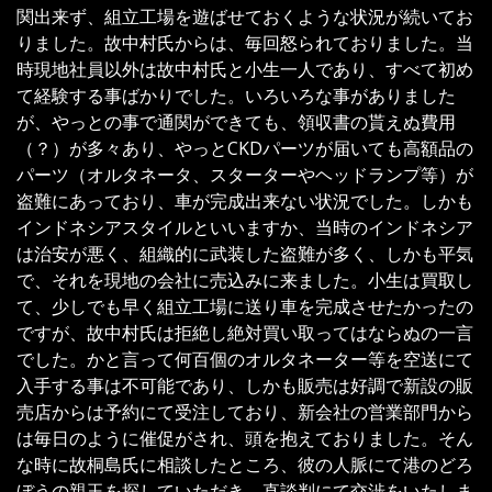
関出来ず、組立工場を遊ばせておくような状況が続いてお
りました。故中村氏からは、毎回怒られておりました。当
時現地社員以外は故中村氏と小生一人であり、すべて初め
て経験する事ばかりでした。いろいろな事がありました
が、やっとの事で通関ができても、領収書の貰えぬ費用
（？）が多々あり、やっとCKDパーツが届いても高額品の
パーツ（オルタネータ、スターターやヘッドランプ等）が
盗難にあっており、車が完成出来ない状況でした。しかも
インドネシアスタイルといいますか、当時のインドネシア
は治安が悪く、組織的に武装した盗難が多く、しかも平気
で、それを現地の会社に売込みに来ました。小生は買取し
て、少しでも早く組立工場に送り車を完成させたかったの
ですが、故中村氏は拒絶し絶対買い取ってはならぬの一言
でした。かと言って何百個のオルタネーター等を空送にて
入手する事は不可能であり、しかも販売は好調で新設の販
売店からは予約にて受注しており、新会社の営業部門から
は毎日のように催促がされ、頭を抱えておりました。そん
な時に故桐島氏に相談したところ、彼の人脈にて港のどろ
ぼうの親玉を探していただき、直談判にて交渉をいたしま