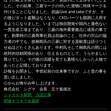
した。その結果、三菱マークの付いた貨物に特殊マークを
付けることになりました。勿論Give and takeですが、そ
の後ピタット盗難はなくなり、CKDパーツも順調に入荷す
るようになりました。いまでは独自開発や国内と遜色ない
一貫生産工場まであり、三菱の海外重要拠点に成長の事で
す。創業時の三菱商事社員は勿論のこと、社外の沢山の協
力者の中でも、故桐島氏の三菱に対する貢献度は語りつく
せぬほどたくさんあります。中村氏そして桐島氏の間には
絶対的信頼関係があり、仕えるものとして、うらやましい
限りでした。その後の活躍を見ても素晴らしかった人物で
あったと記憶しております。
訃報をお聞きし、半世紀前の出来事ですが、ふと昔の事を
思い出しました。
心からお悔やみ申し上げます。
株式会社 シグマ 会長 五十嵐雄次
ジャカルタ新聞 当該記事
関連キラキラ会最終