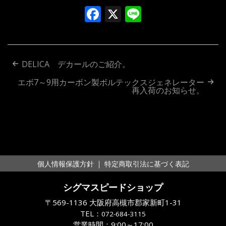
Facebook
X
Line
投
DELICA デカールのご紹介。
稿
エボ7～9用カーボン製ボルテックスジェネレーター
再入荷のお知らせ。
ナ
ビ
ゲ
ー
｜
個人情報保護方針
特定商取引法に基づく表記
シ
シグマスピードショップ
ョ
〒569-1136 大阪府高槻市郡家新町1-31
ン
TEL：
072-684-3115
営業時間：9:00～17:00