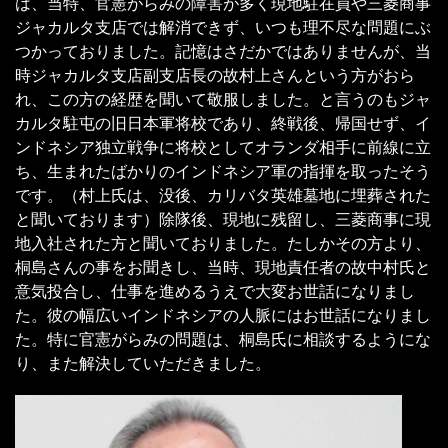
は、当特、官憲がらみの障害が多く現地駐在員や三菱商事
ジャカルタ支店では解消できず、いつも理不尽な問題にぶ
つかっておりました。記憶はさだかではありませんが、当
時ジャカルタ支店副支店長の故村上さんという方がおら
れ、この方の経歴を聞いて敬服しました。と言うのもジャ
カルタ駐屯の旧日本軍将校であり、終戦後、帰国せず、イ
ンドネシア独立戦争に将校としてオランダ相手に前線に立
ち、生まれたばかりのインドネシア軍の指揮を取ったそう
です。（村上氏は、没後、カリバタ英雄墓地に埋葬された
と聞いております）除隊後、現地に残留し、三菱商事に現
地入社された方と聞いておりました。たしかその方より、
桐島さんの事をお聞きし、当時、現地責任者の故中村氏と
意気投合し、仕事を進めるうえで大変お世話になりまし
た。彼の幅広いインドネシアの人脈にはお世話になりまし
た。特に官憲がらみの問題は、桐島氏に相談するようにな
り、また解決していただきました。