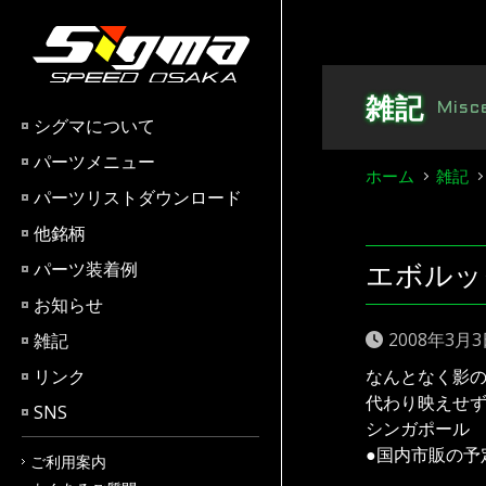
Skip
to
content
雑記
Misc
シグマについて
パーツメニュー
ホーム
雑記
パーツリストダウンロード
他銘柄
エボルック
パーツ装着例
お知らせ
2008年3月
雑記
リンク
なんとなく影の
代わり映えせず
SNS
シンガポール 
●国内市販の予
ご利用案内