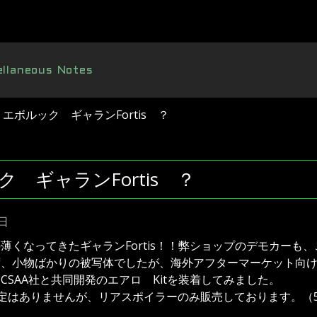
ellaneous Notes
エボルック ギャランFortis ？
 ギャランFortis ？
3日
薄くなってきたギャランFortis！！弊ショップのデモカーも
、小物ばかりの被写体でしたが、海外アフターマーケット向けと
CSAA社と共同開発のエアロ Kitを装着してみました。
定はありませんが、リアスポイラーのみ販売しております。（533L