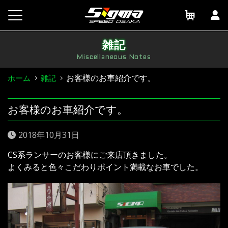
Skip
to
content
雑記
Miscellaneous Notes
お客様のお車紹介です。
ホーム
雑記
お客様のお車紹介です。
2018年10月31日
CS系ランサーのお客様にご来店頂きました。
よくみると色々こだわりポイント満載なお車でした。