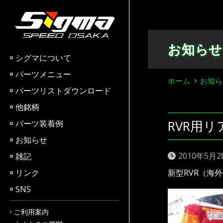
Skip
to
content
お知らせ
シグマについて
パーツメニュー
ホーム
お知ら
パーツリストダウンロード
他銘柄
RVR用
パーツ装着例
お知らせ
2010年5月2
雑記
リンク
新型RVR（海
SNS
ご利用案内