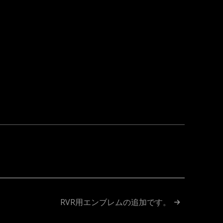
ok
ne
RVR用エンブレムの追加です。