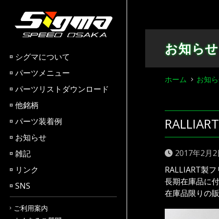
Skip
to
content
お知らせ
シグマについて
パーツメニュー
ホーム
お知ら
パーツリストダウンロード
他銘柄
RALLI
パーツ装着例
お知らせ
2017年2月
雑記
リンク
RALLIART
長期在庫品に
SNS
在庫品限りの
ご利用案内