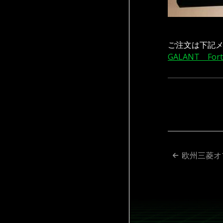
ご注文は下記
GALANT Fort
投
欧州三菱オ
稿
ナ
ビ