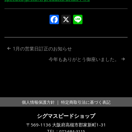
Facebook
X
Line
投
1月の営業日訂正のお知らせ
稿
今年もありがとう御座いました。
ナ
ビ
ゲ
ー
｜
個人情報保護方針
特定商取引法に基づく表記
シ
シグマスピードショップ
ョ
〒569-1136 大阪府高槻市郡家新町1-31
TEL：
072-684-3115