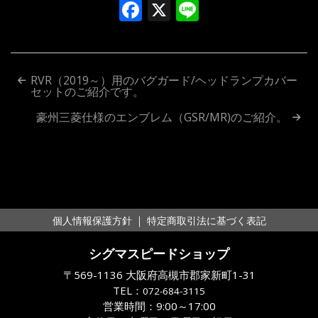
Facebook
X
Line
投
RVR（2019～）用のバグガード/ヘッドランプカバー
セットのご紹介です。
稿
豪州三菱仕様のエンブレム（GSR/MR)のご紹介。
ナ
ビ
ゲ
ー
｜
個人情報保護方針
特定商取引法に基づく表記
シ
シグマスピードショップ
ョ
〒569-1136 大阪府高槻市郡家新町1-31
ン
TEL：
072-684-3115
営業時間：9:00～17:00