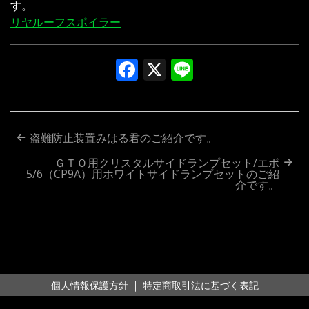
す。
リヤルーフスポイラー
Facebook
X
Line
投
盗難防止装置みはる君のご紹介です。
稿
ＧＴＯ用クリスタルサイドランプセット/エボ
5/6（CP9A）用ホワイトサイドランプセットのご紹
ナ
介です。
ビ
ゲ
ー
シ
｜
個人情報保護方針
特定商取引法に基づく表記