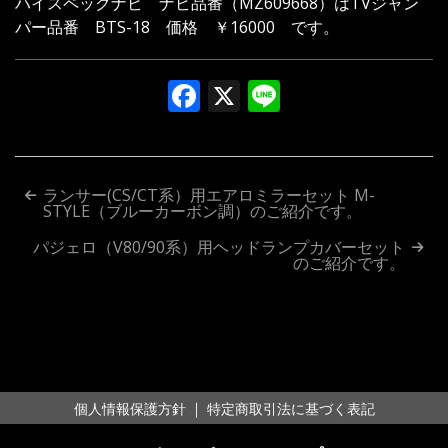
ハイスペックナビ ナビ品番（MZ609668）はTVジャン
パー品番 BTS-18 価格 ￥16000 です。
Facebook
X
Line
投
ランサー(CS/CT系）用エアロミラーセット M-
STYLE（ブルーカーボン調）のご紹介です。
稿
パジェロ（V80/90系）用ヘッドランプカバーセット
ナ
のご紹介です。
ビ
ゲ
ー
シ
｜
個人情報保護方針
特定商取引法に基づく表記
ョ