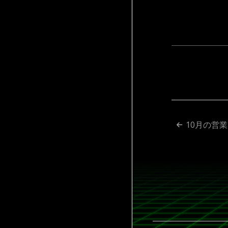
投
10月の営
稿
ナ
ビ
ゲ
ー