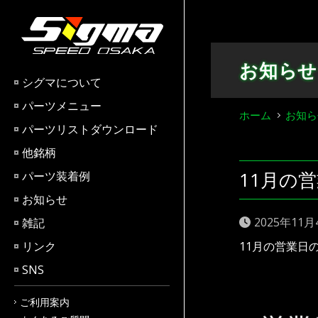
Skip
to
content
お知らせ
シグマについて
パーツメニュー
ホーム
お知ら
パーツリストダウンロード
他銘柄
11月の
パーツ装着例
お知らせ
2025年11月
雑記
リンク
11月の営業日
SNS
ご利用案内