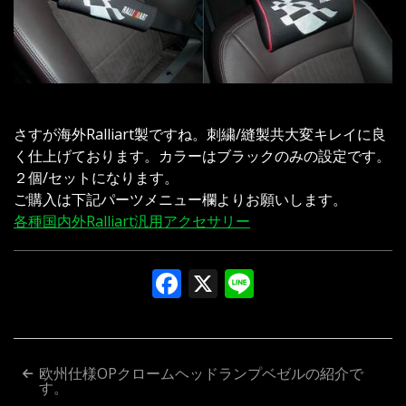
さすが海外Ralliart製ですね。刺繍/縫製共大変キレイに良
く仕上げております。カラーはブラックのみの設定です。
２個/セットになります。
ご購入は下記パーツメニュー欄よりお願いします。
各種国内外Ralliart汎用アクセサリー
Facebook
X
Line
投
欧州仕様OPクロームヘッドランプベゼルの紹介で
す。
稿