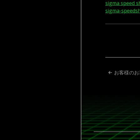
sigma speed s
sigma-speeds
投
お客様のお
稿
ナ
ビ
ゲ
ー
シ