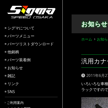
Skip
to
content
お知らせ
シグマについて
パーツメニュー
ホーム
お知ら
パーツリストダウンロード
他銘柄
汎用カナ
パーツ装着例
お知らせ
2011年6月2
雑記
リンク
いろいろな車
ラックですの
SNS
ご利用案内