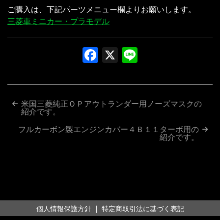
ご購入は、下記パーツメニュー欄よりお願いします。
三菱車ミニカー・プラモデル
Facebook
X
Line
投
米国三菱純正ＯＰアウトランダー用ノーズマスクの
紹介です。
稿
フルカーボン製エンジンカバー４Ｂ１１ターボ用の
ナ
紹介です。
ビ
ゲ
ー
シ
｜
個人情報保護方針
特定商取引法に基づく表記