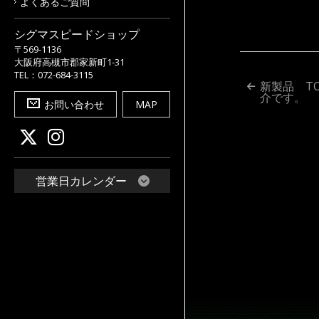
よくあるご質問
シグマスピードショップ
〒569-1136
大阪府高槻市郡家新町1-31
TEL：072-684-3115
投
新製品 T
介です。
お問い合わせ
MAP
稿
ナ
ビ
営業日カレンダー
ゲ
ー
シ
ョ
ン