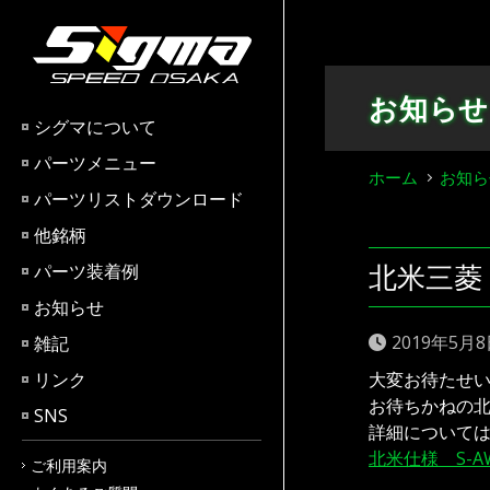
Skip
to
content
お知らせ
シグマについて
パーツメニュー
ホーム
お知ら
パーツリストダウンロード
他銘柄
北米三菱
パーツ装着例
お知らせ
2019年5月
雑記
リンク
大変お待たせ
お待ちかねの北
SNS
詳細について
北米仕様 S-A
ご利用案内