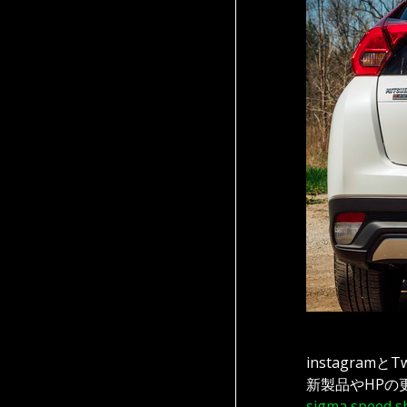
instagramと
新製品やHPの
sigma speed s