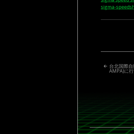
sigma-speeds
投
台北国際自動
AMPA)
稿
ナ
ビ
ゲ
ー
シ