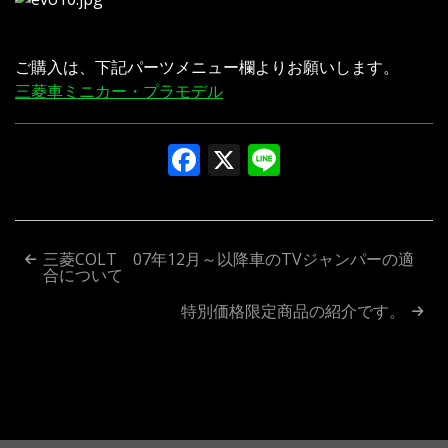
ご購入は、下記パーツメニュー欄よりお願いします。
三菱車ミニカー・プラモデル
Facebook
X
Line
投
三菱COLT 07年12月～以降車のTVジャンパーの適
合について
稿
特別価格限定商品の紹介です。
ナ
ビ
ゲ
ー