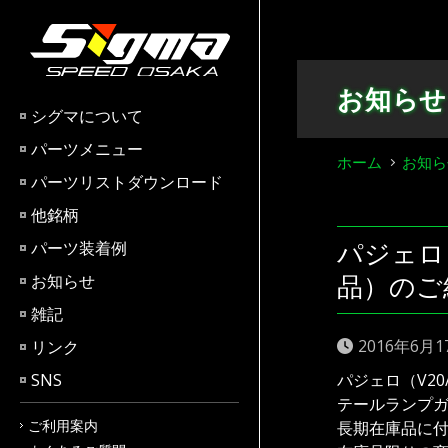
Skip
to
content
お知らせ
シグマについて
パーツメニュー
ホーム
お知ら
パーツリストダウンロード
他銘柄
パジェロ
パーツ装着例
品）のご
お知らせ
雑記
2016年6月1
リンク
SNS
パジェロ（V2
テールランプガ
ご利用案内
長期在庫品に