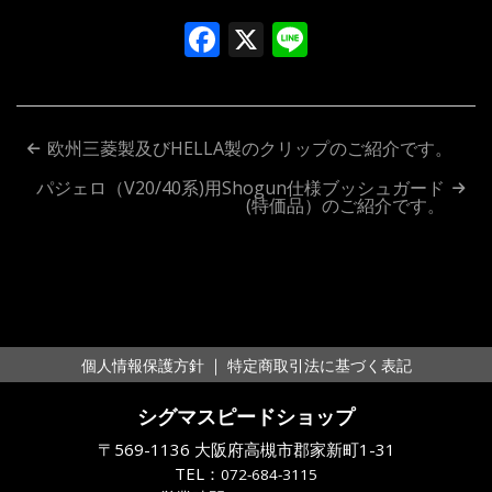
Facebook
X
Line
投
欧州三菱製及びHELLA製のクリップのご紹介です。
稿
パジェロ（V20/40系)用Shogun仕様ブッシュガード
(特価品）のご紹介です。
ナ
ビ
ゲ
ー
｜
個人情報保護方針
特定商取引法に基づく表記
シ
シグマスピードショップ
ョ
〒569-1136 大阪府高槻市郡家新町1-31
ン
TEL：
072-684-3115