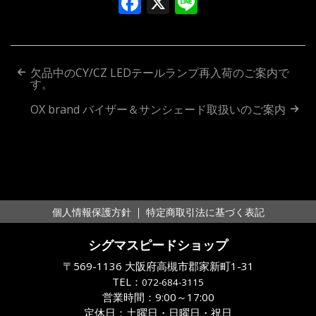
Facebook
X
Line
投
欠品中のCY/CZ LEDテールランプ再入荷のご案内で
す。
稿
OX brand バイザー＆サンシェード取扱いのご案内
ナ
ビ
ゲ
ー
｜
個人情報保護方針
特定商取引法に基づく表記
シ
シグマスピードショップ
ョ
〒569-1136 大阪府高槻市郡家新町1-31
ン
TEL：
072-684-3115
営業時間：9:00～17:00
定休日：土曜日・日曜日・祝日