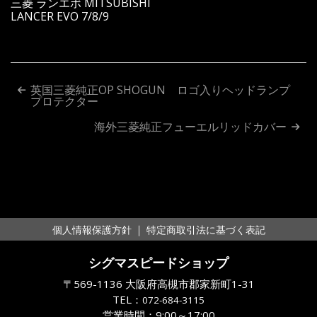
三菱 ランエボ MITSUBISHI
LANCER EVO 7/8/9
投
英国三菱純正OP SHOGUN ロゴ入りヘッドランプ
プロテクター
稿
海外三菱純正フューエルリッドカバー
ナ
ビ
ゲ
ー
｜
個人情報保護方針
特定商取引法に基づく表記
シ
シグマスピードショップ
ョ
〒569-1136 大阪府高槻市郡家新町1-31
ン
TEL：
072-684-3115
営業時間：9:00～17:00