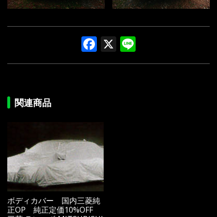
Facebook
X
Line
関連商品
ボディカバー 国内三菱純
正OP 純正定価10%OFF